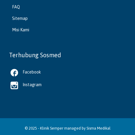
FAQ
Sitemap
Misi Kami
Terhubung Sosmed

Facebook

Instagram
© 2025 -
Klinik Semper
managed by
Sisma Medikal