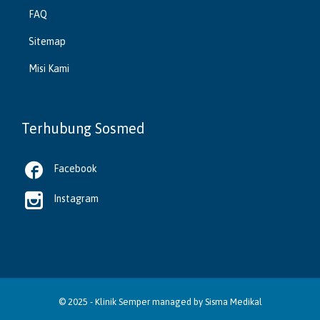
FAQ
Sitemap
Misi Kami
Terhubung Sosmed

Facebook

Instagram
© 2025 -
Klinik Semper
managed by
Sisma Medikal