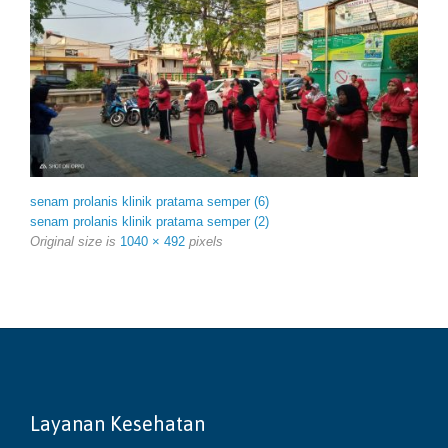
senam prolanis klinik pratama semper (6)
senam prolanis klinik pratama semper (2)
Original size is
1040 × 492
pixels
Layanan Kesehatan