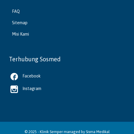
FAQ
Sitemap
Misi Kami
Terhubung Sosmed

Facebook

Instagram
© 2025 -
Klinik Semper
managed by
Sisma Medikal