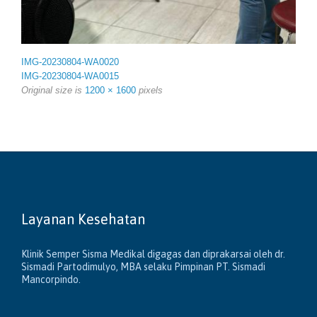
IMG-20230804-WA0020
IMG-20230804-WA0015
Original size is
1200 × 1600
pixels
Layanan Kesehatan
Klinik Semper Sisma Medikal digagas dan diprakarsai oleh dr.
Sismadi Partodimulyo, MBA selaku Pimpinan PT. Sismadi
Mancorpindo.