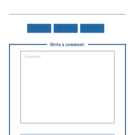



Like
Tweet
+1
Write a comment: