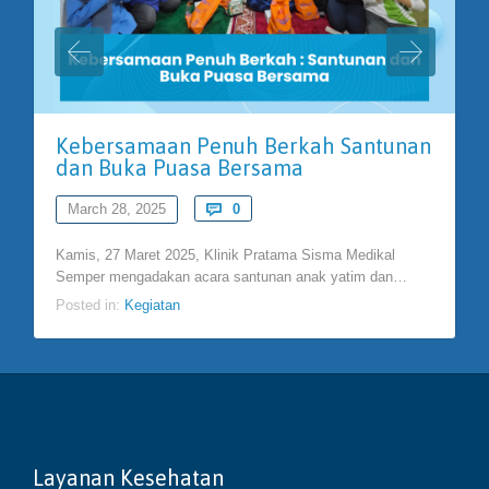
Kebersamaan Penuh Berkah Santunan
dan Buka Puasa Bersama
Comments
March 28, 2025

0
Kamis, 27 Maret 2025, Klinik Pratama Sisma Medikal
Semper mengadakan acara santunan anak yatim dan…
Posted in:
Kegiatan
Layanan Kesehatan