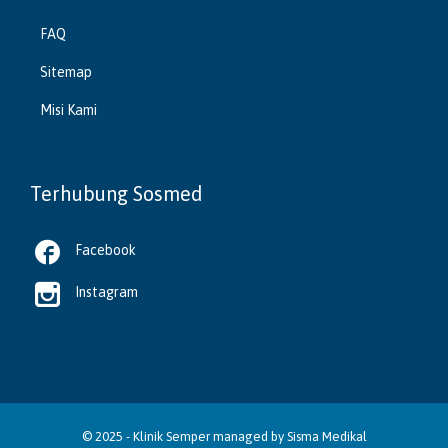
FAQ
Sitemap
Misi Kami
Terhubung Sosmed

Facebook

Instagram
© 2025 -
Klinik Semper
managed by
Sisma Medikal