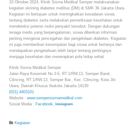
10 Oktober 2024, Klinik Sisma Medikal Semper melaksanakan
kegiatan skrining diabetes mellitus (DM) di SMK 36 Jakarta Utara.
Kegiatan ini bertujuan untuk meningkatkan kesadaran siswa
tentang diabetes serta melakukan pemeriksaan kesehatan untuk
mendeteksi potensi risiko penyakit tersebut. Dengan dukungan
tenaga medis yang berpengalaman, siswa diberikan informasi
penting mengenai pencegahan dan pengelolaan diabetes. Kegiatan
ini juga memberikan kesempatan bagi siswa untuk bertanya dan
mendapatkan pengetahuan lebih lanjut tentang pentingnya
menjaga kesehatan dan menerapkan pola hidup sehat.
Klinik Sisma Medikal Semper
Jalan Raya Kesemek No.3-5, RT.1/RW.13, Semper Barat,
Cilincing, RT.1/RW.13, Semper Bar., Kec. Cilincing, Kota Jkt
Utara, Daerah Khusus Ibukota Jakarta 14130
(021) 4403101
Website :
www.sempersismamedikal.com
Sosial Media :
Facebook
,
Instagram
Category

Kegiatan