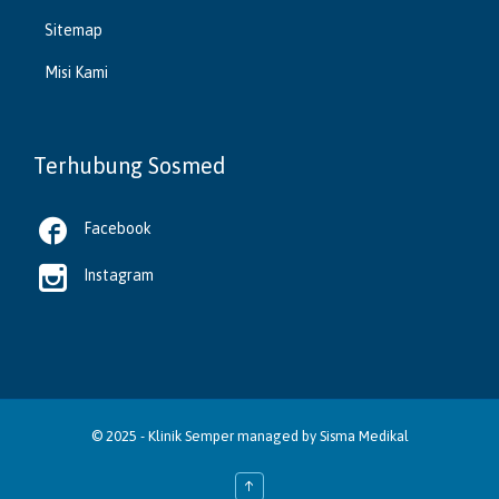
Sitemap
Misi Kami
Terhubung Sosmed

Facebook

Instagram
© 2025 -
Klinik Semper
managed by
Sisma Medikal
↑