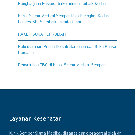
Penghargaan Faskes Berkomitmen Terbaik Kedua
Klinik Sisma Medikal Semper Raih Peringkat Kedua
Faskes BPJS Terbaik Jakarta Utara
PAKET SUNAT DI RUMAH
Kebersamaan Penuh Berkah Santunan dan Buka Puasa
Bersama
Penyuluhan TBC di Klinik Sisma Medikal Semper
Layanan Kesehatan
Klinik Semper Sisma Medikal digagas dan diprakarsai oleh dr.