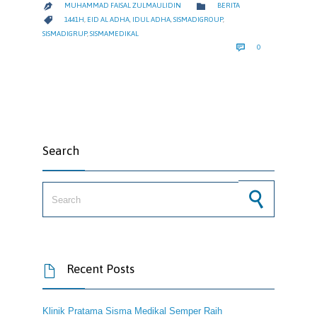
CATEGORY

MUHAMMAD FAISAL ZULMAULIDIN
BERITA

CATEGORY

1441H
,
EID AL ADHA
,
IDUL ADHA
,
SISMADIGROUP
,
SISMADIGRUP
,
SISMAMEDIKAL
COMMENTS

0
Search
Search for:
Recent Posts

Klinik Pratama Sisma Medikal Semper Raih