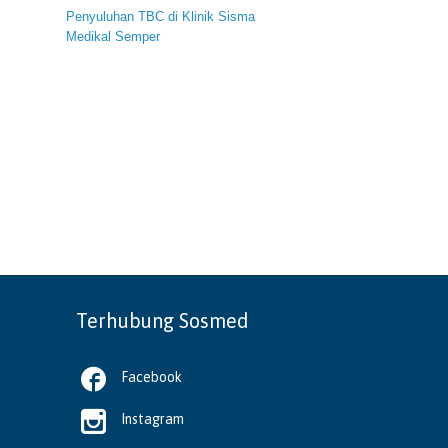
Penyuluhan TBC di Klinik Sisma
Medikal Semper
Terhubung Sosmed

Facebook

Instagram