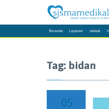
Beranda
Layanan
Jadwal
I
Tag:
bidan
05