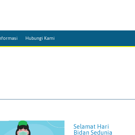
Skip
nformasi
Hubungi Kami
to
content
Selamat Hari
Bidan Sedunia