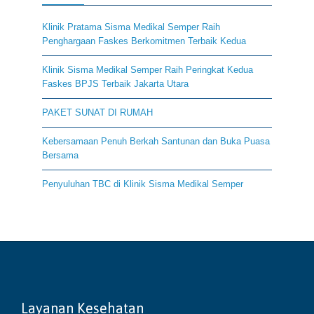
Klinik Pratama Sisma Medikal Semper Raih
Penghargaan Faskes Berkomitmen Terbaik Kedua
Klinik Sisma Medikal Semper Raih Peringkat Kedua
Faskes BPJS Terbaik Jakarta Utara
PAKET SUNAT DI RUMAH
Kebersamaan Penuh Berkah Santunan dan Buka Puasa
Bersama
Penyuluhan TBC di Klinik Sisma Medikal Semper
Layanan Kesehatan