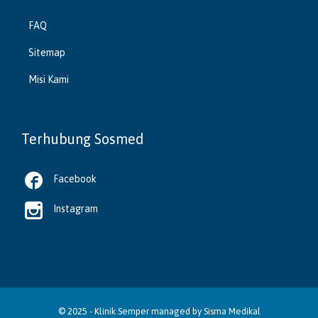
FAQ
Sitemap
Misi Kami
Terhubung Sosmed

Facebook

Instagram
© 2025 -
Klinik Semper
managed by
Sisma Medikal