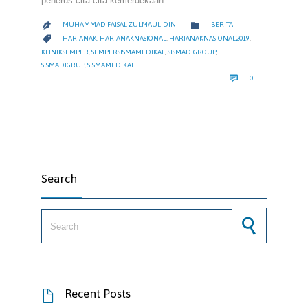
penerus cita-cita kemerdekaan.
CATEGORY

MUHAMMAD FAISAL ZULMAULIDIN
BERITA

CATEGORY

HARIANAK
,
HARIANAKNASIONAL
,
HARIANAKNASIONAL2019
,
KLINIKSEMPER
,
SEMPERSISMAMEDIKAL
,
SISMADIGROUP
,
SISMADIGRUP
,
SISMAMEDIKAL
COMMENTS

0
Search
Search for:
Recent Posts
