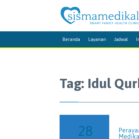
Beranda
Layanan
Jadwal
I
Tag:
Idul Qu
28
Peraya
Medik