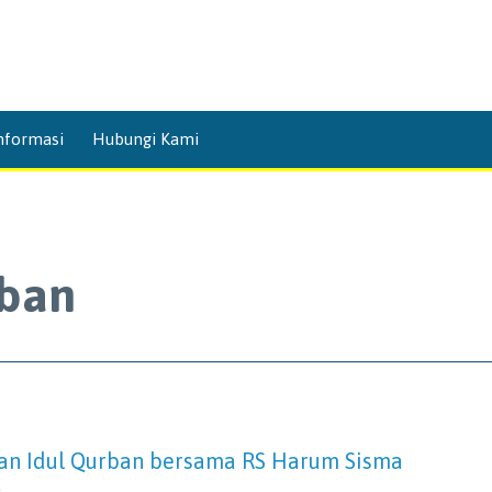
Skip
nformasi
Hubungi Kami
to
content
rban
an Idul Qurban bersama RS Harum Sisma
a