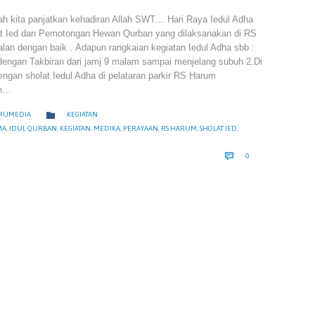
lah kita panjatkan kehadiran Allah SWT… Hari Raya Iedul Adha
at Ied dan Pemotongan Hewan Qurban yang dilaksanakan di RS
alan dengan baik . Adapun rangkaian kegiatan Iedul Adha sbb :
 dengan Takbiran dari jamj 9 malam sampai menjelang subuh 2.Di
engan sholat Iedul Adha di pelataran parkir RS Harum
an…
CATEGORY

RUMEDIA
KEGIATAN
RY
MA
,
IDUL QURBAN
,
KEGIATAN
,
MEDIKA
,
PERAYAAN
,
RS HARUM
,
SHOLAT IED
,
COMMENTS

0