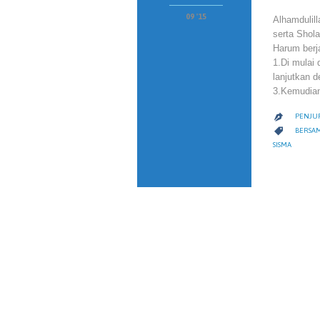
09 '15
Alhamdulil
serta Shol
Harum berj
1.Di mulai
lanjutkan d
3.Kemudi
PENJU

CATEGO

BERSA
SISMA