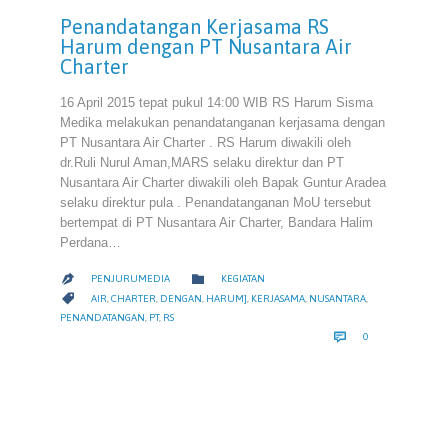
Penandatangan Kerjasama RS
Harum dengan PT Nusantara Air
Charter
16 April 2015 tepat pukul 14:00 WIB RS Harum Sisma
Medika melakukan penandatanganan kerjasama dengan
PT Nusantara Air Charter . RS Harum diwakili oleh
dr.Ruli Nurul Aman,MARS selaku direktur dan PT
Nusantara Air Charter diwakili oleh Bapak Guntur Aradea
selaku direktur pula . Penandatanganan MoU tersebut
bertempat di PT Nusantara Air Charter, Bandara Halim
Perdana…
CATEGORY

PENJURUMEDIA
KEGIATAN

CATEGORY

AIR
,
CHARTER
,
DENGAN
,
HARUM]
,
KERJASAMA
,
NUSANTARA
,
PENANDATANGAN
,
PT
,
RS
COMMENTS

0