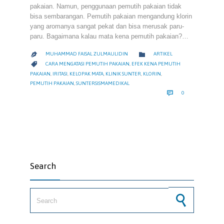
pakaian. Namun, penggunaan pemutih pakaian tidak
bisa sembarangan. Pemutih pakaian mengandung klorin
yang aromanya sangat pekat dan bisa merusak paru-
paru. Bagaimana kalau mata kena pemutih pakaian?…
CATEGORY

MUHAMMAD FAISAL ZULMAULIDIN
ARTIKEL

CATEGORY

CARA MENGATASI PEMUTIH PAKAIAN
,
EFEK KENA PEMUTIH
PAKAIAN
,
IRITASI
,
KELOPAK MATA
,
KLINIK SUNTER
,
KLORIN
,
PEMUTIH PAKAIAN
,
SUNTERSISMAMEDIKAL
COMMENTS

0
Search
Search for: