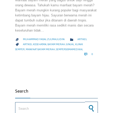
Manfaat bayam merah yang bagus untuk bayi hingga
orang dewasa. Tahukah kamu manfaat bayam merah?
Bayam merah mungkin kurang populer bagi masyarakat
ketimbang bayam hijau. Sayuran berwarna merah ini
dapat tumbuh subur jika ditanam di daerah tropis.
Bayam merah memiliki rasa sedikit manis dan secara
keseluruhan tidak…
CATEGORY

MUHAMMAD FAISAL ZULMAULIDIN
ARTIKEL

CATEGORY

ARTIKEL KESEHATAN
,
BAYAM MERAH
,
GINJAL
,
KLINIK
SEMPER
,
MANFAAT BAYAM MERAH
,
SEMPERSISMAMEDIKAL
COMMENTS

0
Search
Search for: