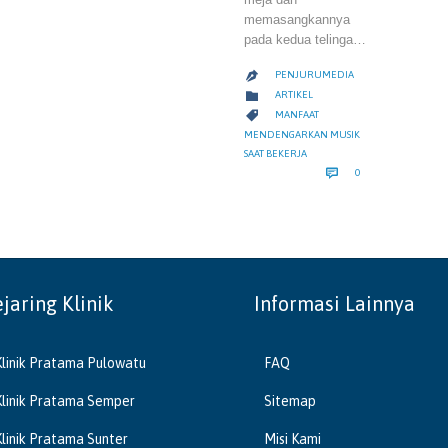
memasangkannya
pada kedua telinga…
PENJURUMEDIA

CATEGORY

ARTIKEL
CATEGORY

MANFAAT
MENDENGARKAN MUSIK
SAAT BEKERJA
COMMENTS

0
ejaring Klinik
Informasi Lainnya
Klinik Pratama Pulowatu
FAQ
Klinik Pratama Semper
Sitemap
Klinik Pratama Sunter
Misi Kami