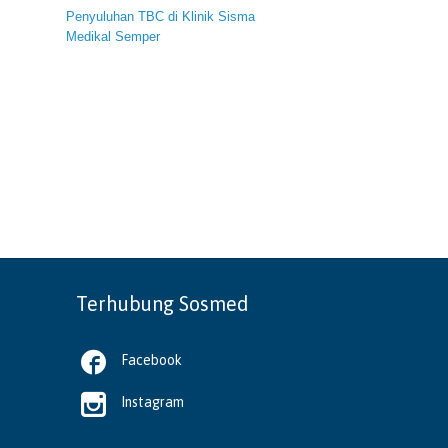
Penyuluhan TBC di Klinik Sisma
Medikal Semper
Terhubung Sosmed

Facebook

Instagram