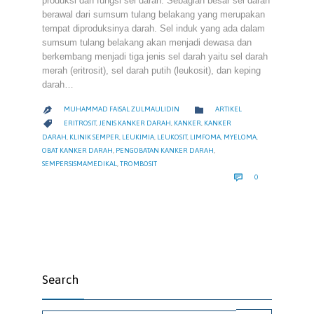
produksi dan fungsi sel darah. Sebagian besar sel darah
berawal dari sumsum tulang belakang yang merupakan
tempat diproduksinya darah. Sel induk yang ada dalam
sumsum tulang belakang akan menjadi dewasa dan
berkembang menjadi tiga jenis sel darah yaitu sel darah
merah (eritrosit), sel darah putih (leukosit), dan keping
darah…
CATEGORY

MUHAMMAD FAISAL ZULMAULIDIN
ARTIKEL

CATEGORY

ERITROSIT
,
JENIS KANKER DARAH
,
KANKER
,
KANKER
DARAH
,
KLINIK SEMPER
,
LEUKIMIA
,
LEUKOSIT
,
LIMFOMA
,
MYELOMA
,
OBAT KANKER DARAH
,
PENGOBATAN KANKER DARAH
,
SEMPERSISMAMEDIKAL
,
TROMBOSIT
COMMENTS

0
Search