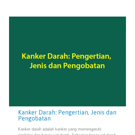
Kanker Darah: Pengertian, Jenis dan
Pengobatan
Kanker darah adalah kanker yang memengaruhi