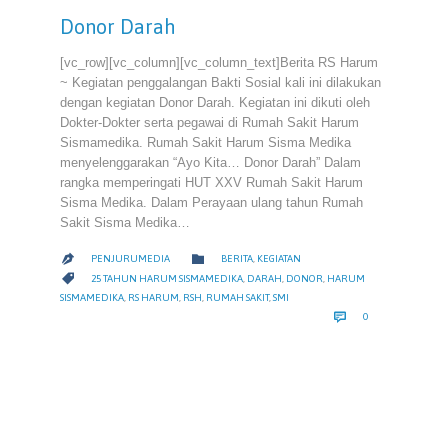
Donor Darah
[vc_row][vc_column][vc_column_text]Berita RS Harum
~ Kegiatan penggalangan Bakti Sosial kali ini dilakukan
dengan kegiatan Donor Darah. Kegiatan ini dikuti oleh
Dokter-Dokter serta pegawai di Rumah Sakit Harum
Sismamedika. Rumah Sakit Harum Sisma Medika
menyelenggarakan “Ayo Kita… Donor Darah” Dalam
rangka memperingati HUT XXV Rumah Sakit Harum
Sisma Medika. Dalam Perayaan ulang tahun Rumah
Sakit Sisma Medika…
CATEGORY

PENJURUMEDIA
BERITA
,
KEGIATAN

CATEGORY

25 TAHUN HARUM SISMAMEDIKA
,
DARAH
,
DONOR
,
HARUM
SISMAMEDIKA
,
RS HARUM
,
RSH
,
RUMAH SAKIT
,
SMI
COMMENTS

0