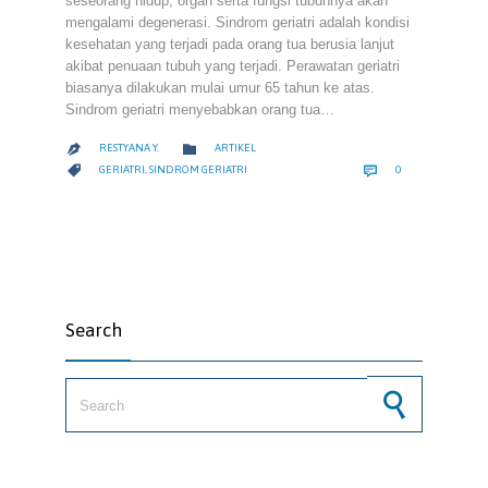
seseorang hidup, organ serta fungsi tubuhnya akan
mengalami degenerasi. Sindrom geriatri adalah kondisi
kesehatan yang terjadi pada orang tua berusia lanjut
akibat penuaan tubuh yang terjadi. Perawatan geriatri
biasanya dilakukan mulai umur 65 tahun ke atas.
Sindrom geriatri menyebabkan orang tua…
CATEGORY

RESTYANA Y.
ARTIKEL

COMMENTS
CATEGORY


GERIATRI
,
SINDROM GERIATRI
0
Search
Search for: