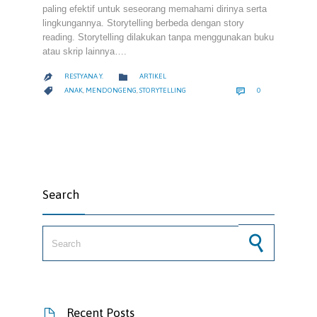
paling efektif untuk seseorang memahami dirinya serta
lingkungannya. Storytelling berbeda dengan story
reading. Storytelling dilakukan tanpa menggunakan buku
atau skrip lainnya….
CATEGORY

RESTYANA Y.
ARTIKEL

COMMENTS
CATEGORY


ANAK
,
MENDONGENG
,
STORYTELLING
0
Search
Search for:
Recent Posts
