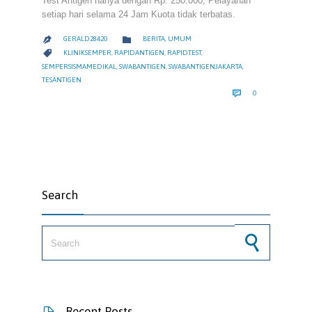
Test Antigen hanya dengan Rp. 250.000, Pelayanan
setiap hari selama 24 Jam Kuota tidak terbatas.
CATEGORY

GERALD28420
BERITA
,
UMUM

CATEGORY

KLINIKSEMPER
,
RAPIDANTIGEN
,
RAPIDTEST
,
SEMPERSISMAMEDIKAL
,
SWABANTIGEN
,
SWABANTIGENJAKARTA
,
TESANTIGEN
COMMENTS

0
Search
Search for:
Recent Posts