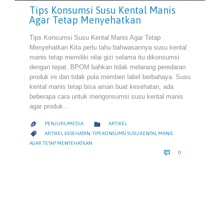
Tips Konsumsi Susu Kental Manis
Agar Tetap Menyehatkan
Tips Konsumsi Susu Kental Manis Agar Tetap
Menyehatkan Kita perlu tahu bahwasannya susu kental
manis tetap memiliki nilai gizi selama itu dikonsumsi
dengan tepat. BPOM bahkan tidak melarang peredaran
produk ini dan tidak pula memberi label berbahaya. Susu
kental manis tetap bisa aman buat kesehatan, ada
beberapa cara untuk mengonsumsi susu kental manis
agar produk…
CATEGORY

PENJURUMEDIA
ARTIKEL

CATEGORY

ARTIKEL KESEHATAN
,
TIPS KONSUMSI SUSU KENTAL MANIS
AGAR TETAP MENYEHATKAN
COMMENTS

0