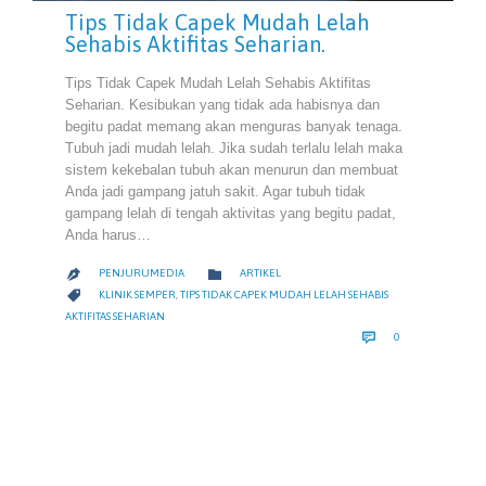
Tips Tidak Capek Mudah Lelah
Sehabis Aktifitas Seharian.
Tips Tidak Capek Mudah Lelah Sehabis Aktifitas
Seharian. Kesibukan yang tidak ada habisnya dan
begitu padat memang akan menguras banyak tenaga.
Tubuh jadi mudah lelah. Jika sudah terlalu lelah maka
sistem kekebalan tubuh akan menurun dan membuat
Anda jadi gampang jatuh sakit. Agar tubuh tidak
gampang lelah di tengah aktivitas yang begitu padat,
Anda harus…
CATEGORY

PENJURUMEDIA
ARTIKEL

CATEGORY

KLINIK SEMPER
,
TIPS TIDAK CAPEK MUDAH LELAH SEHABIS
AKTIFITAS SEHARIAN
COMMENTS

0