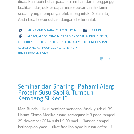
dirasakan lebih hebat pada malam hari dan mengganggu
kualitas tidur, dokter dapat meresepkan antihistamin
sedatif yang mempunyai efek mengantuk. Selain itu,
Anda bisa berkonsultasi dengan dokter untuk…
CATEGORY

MUHAMMAD FAISAL ZULMAULIDIN
ARTIKEL

CATEGORY

ALERGI
,
ALERGI DINGIN
,
CARA MENGOBATI ALERGI DINGIN
,
CIRI CIRI ALERGI DINGIN
,
DINGIN
,
KLINIK SEMPER
,
PENCEGAHAN
ALERGI DINGIN
,
PROGNOSIS ALERGI DINGIN
,
SEMPERSISMAMEDIKAL
COMMENTS

0
Seminar dan Sharing “Pahami Alergi
Protein Susu Sapi & Tumbuh
Kembang Si Kecil”
Mari Bunda .. ikuti seminar mengenai Anak yukk di RS
Harum Sisma Medika ruang serbaguna lt.3 pada tanggal
29 November 2014 pukul 9.00 pagi .. Jangan sampai
ketinggalan yaaa .. tiket free lho ayoo buruan daftar !!!