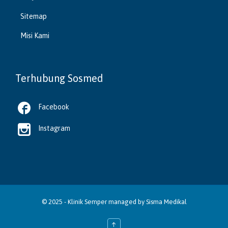
Sitemap
Misi Kami
Terhubung Sosmed

Facebook

Instagram
© 2025 -
Klinik Semper
managed by
Sisma Medikal
↑