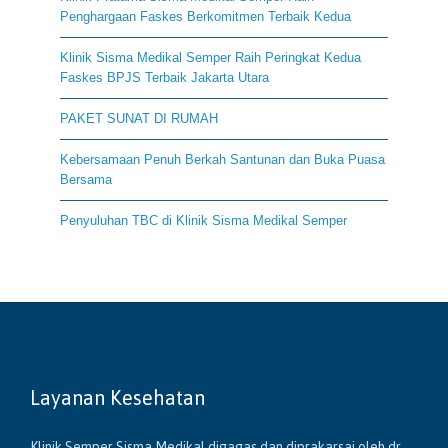
Penghargaan Faskes Berkomitmen Terbaik Kedua
Klinik Sisma Medikal Semper Raih Peringkat Kedua
Faskes BPJS Terbaik Jakarta Utara
PAKET SUNAT DI RUMAH
Kebersamaan Penuh Berkah Santunan dan Buka Puasa
Bersama
Penyuluhan TBC di Klinik Sisma Medikal Semper
Layanan Kesehatan
Klinik Semper Sisma Medikal digagas dan diprakarsai oleh dr.