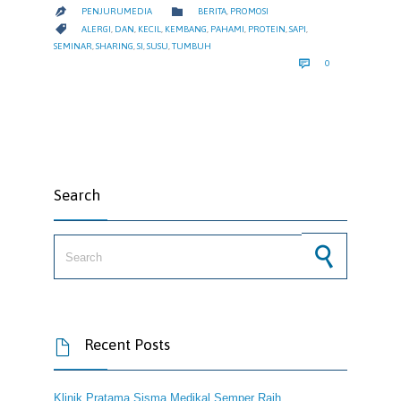
CATEGORY

PENJURUMEDIA
BERITA
,
PROMOSI

CATEGORY

ALERGI
,
DAN
,
KECIL
,
KEMBANG
,
PAHAMI
,
PROTEIN
,
SAPI
,
SEMINAR
,
SHARING
,
SI
,
SUSU
,
TUMBUH
COMMENTS

0
Search
Search for:
Recent Posts

Klinik Pratama Sisma Medikal Semper Raih