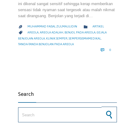
ini dikenal sangat sensitif sehingga kerap memberikan
sensasi tidak nyaman saat tergesek atau malah nikmat
saat dirangsang. Benjolan yang terjadi di…
CATEGORY

MUHAMMAD FAISAL ZULMAULIDIN
ARTIKEL

CATEGORY

AREOLA
,
AREOLA ADALAH
,
BENJOL PADA AREOLA
,
GEJALA
BENJOLAN AREOLA
,
KLINIK SEMPER
,
SEMPERSISMAMEDIKAL
,
TANDA-TANDA BENJOLAN PADA AREOLA
COMMENTS

0
Search
Search for: