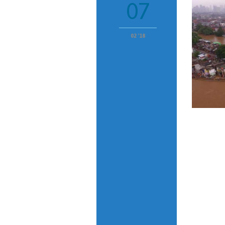
07
02 '18