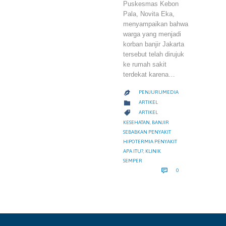
Puskesmas Kebon
Pala, Novita Eka,
menyampaikan bahwa
warga yang menjadi
korban banjir Jakarta
tersebut telah dirujuk
ke rumah sakit
terdekat karena…
PENJURUMEDIA

CATEGORY

ARTIKEL
CATEGORY

ARTIKEL
KESEHATAN
,
BANJIR
SEBABKAN PENYAKIT
HIPOTERMIA PENYAKIT
APA ITU?
,
KLINIK
SEMPER
COMMENTS

0