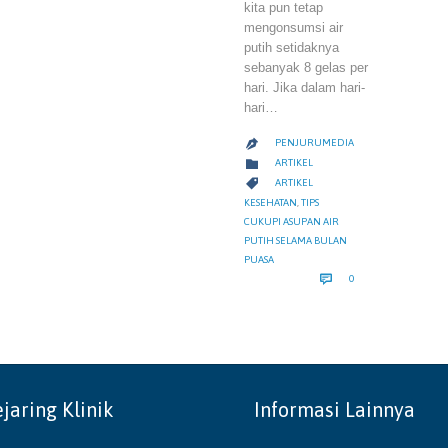
kita pun tetap
mengonsumsi air
putih setidaknya
sebanyak 8 gelas per
hari. Jika dalam hari-
hari…
PENJURUMEDIA

CATEGORY

ARTIKEL
CATEGORY

ARTIKEL
KESEHATAN
,
TIPS
CUKUPI ASUPAN AIR
PUTIH SELAMA BULAN
PUASA
COMMENTS

0
ejaring Klinik
Informasi Lainnya