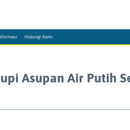
Skip
nformasi
Hubungi Kami
to
content
upi Asupan Air Putih 