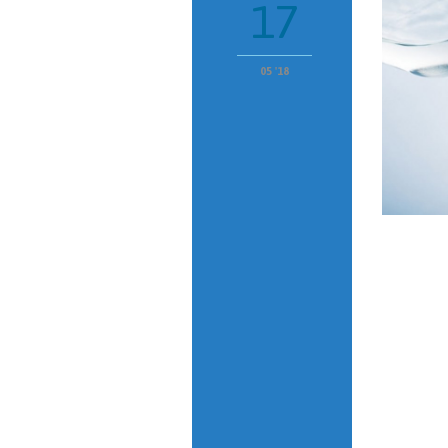
17
05 '18