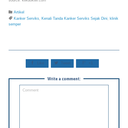
source: klikdokter.com
Category

Artikel
Tags

Kanker Serviks
,
Kenali Tanda Kanker Serviks Sejak Dini
,
klinik
semper



Like
Tweet
+1
Write a comment: