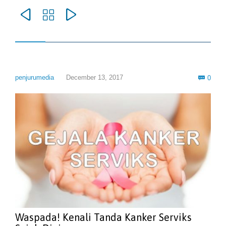



Com
penjurumedia
December 13, 2017
0

Waspada! Kenali Tanda Kanker Serviks