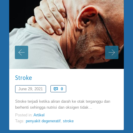
Stroke
Comments
June 29, 2021

0
Stroke terjadi ketika aliran darah ke otak terganggu dan
berhenti sehingga nutrisi dan oksigen tidak…
Posted in:
Artikel
Tags:
penyakit degeneratif
,
stroke