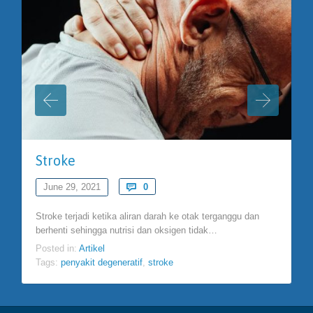
Stroke
Comments
June 29, 2021

0
Stroke terjadi ketika aliran darah ke otak terganggu dan
berhenti sehingga nutrisi dan oksigen tidak…
Posted in:
Artikel
Tags:
penyakit degeneratif
,
stroke