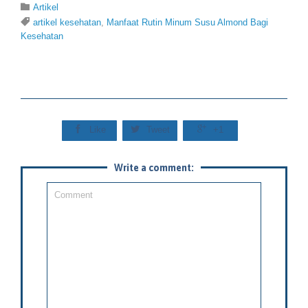
Category

Artikel
Tags

artikel kesehatan
,
Manfaat Rutin Minum Susu Almond Bagi
Kesehatan



Like
Tweet
+1
Write a comment: