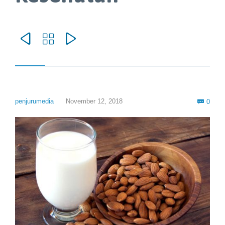



Com
penjurumedia
November 12, 2018
0
