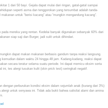
tar 1 dari 50 bayi. Gejala dapat mulai dari ringan, gatal-gatal sampai
idupan seperti asma dan tenggorokan yang tersumbat adalah tanda-
abel makanan untuk “berisi kacang” atau “mungkin mengandung kacang”.
im pada mereka yang rentan. Kedelai banyak digunakan sebanyak 60% dari
kanan siap saji dan Burger, jadi sulit untuk dihindari.
 mungkin dapat makan makanan berbasis gandum tanpa reaksi langsung.
ng kemudian dalam waktu 24 hingga 48 jam. Kadang-kadang, reaksi dapat
akan secara teratur selama suatu periode. Ini dapat memicu eksim serta
ini, tes alergi tusukan kulit (skin prick test) seringkali negatif.
an dengan perburukan kondisi eksim dalam sejumlah anak (kurang dari 3%)
alergi untuk senyawa ini. Tidak ada bukti bahwa salisilat alami dan amina
im.
pel