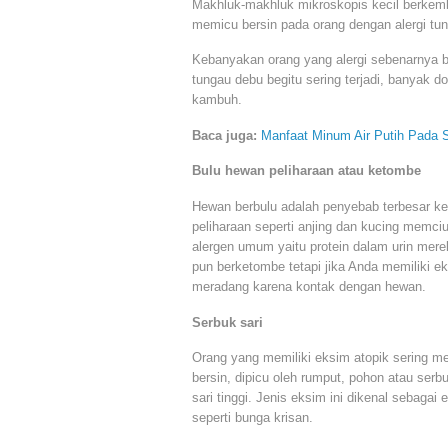
Makhluk-makhluk mikroskopis kecil berkemb
memicu bersin pada orang dengan alergi tu
Kebanyakan orang yang alergi sebenarnya be
tungau debu begitu sering terjadi, banyak
kambuh.
Baca juga:
Manfaat Minum Air Putih Pada 
Bulu hewan peliharaan atau ketombe
Hewan berbulu adalah penyebab terbesar ked
peliharaan seperti anjing dan kucing memciu
alergen umum yaitu protein dalam urin mere
pun berketombe tetapi jika Anda memiliki ek
meradang karena kontak dengan hewan.
Serbuk sari
Orang yang memiliki eksim atopik sering mem
bersin, dipicu oleh rumput, pohon atau se
sari tinggi. Jenis eksim ini dikenal sebagai
seperti bunga krisan.