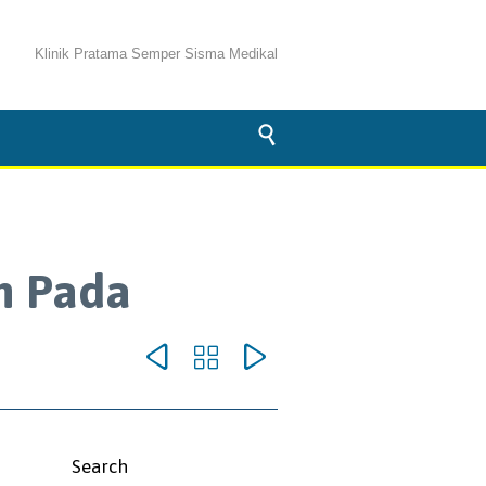
Klinik Pratama Semper Sisma Medikal

m Pada



omments
Search