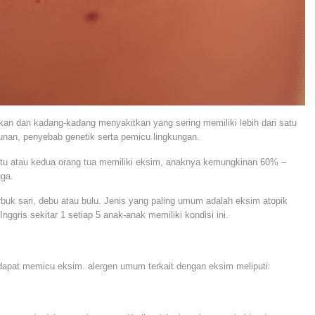
kan dan kadang-kadang menyakitkan yang sering memiliki lebih dari satu
nan, penyebab genetik serta pemicu lingkungan.
atu atau kedua orang tua memiliki eksim, anaknya kemungkinan 60% –
uga.
uk sari, debu atau bulu. Jenis yang paling umum adalah eksim atopik
Inggris sekitar 1 setiap 5 anak-anak memiliki kondisi ini.
 dapat memicu eksim. alergen umum terkait dengan eksim meliputi: