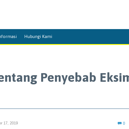
Skip
nformasi
Hubungi Kami
to
content
Tentang Penyebab Eksi
C
r 17, 2019
0
