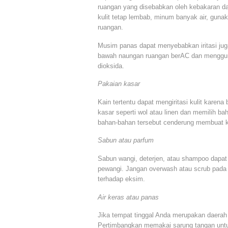
ruangan yang disebabkan oleh kebakaran da
kulit tetap lembab, minum banyak air, gu
ruangan.
Musim panas dapat menyebabkan iritasi juga
bawah naungan ruangan berAC dan mengguna
dioksida.
Pakaian kasar
Kain tertentu dapat mengiritasi kulit kare
kasar seperti wol atau linen dan memilih bah
bahan-bahan tersebut cenderung membuat k
Sabun atau parfum
Sabun wangi, deterjen, atau shampoo dapat
pewangi. Jangan overwash atau scrub pada ku
terhadap eksim.
Air keras atau panas
Jika tempat tinggal Anda merupakan daerah a
Pertimbangkan memakai sarung tangan untuk