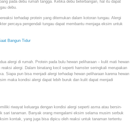
ang pada debu rumah tangga. Ketika debu beterbangan, hal itu dapat
ngau debu.
reaksi terhadap protein yang ditemukan dalam kotoran tungau. Alergi
 dokter percaya pengendali tungau dapat membantu menjaga eksim untuk
Saat Bangun Tidur
ua alergi di rumah. Protein pada bulu hewan peliharaan – kulit mati hewan
 reaksi alergi. Dalam binatang kecil seperti hamster seringkali merupakan
ka. Siapa pun bisa menjadi alergi terhadap hewan peliharaan karena hewan
sim maka kondisi alergi dapat lebih buruk dan kulit dapat menjadi
iliki riwayat keluarga dengan kondisi alergi seperti asma atau bersin-
rbuk sari tanaman. Banyak orang mengalami eksim selama musim serbuk
 eksim kontak, yang juga bisa dipicu oleh reaksi untuk tanaman tertentu