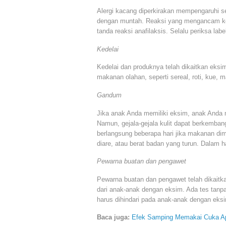
Alergi kacang diperkirakan mempengaruhi seki
dengan muntah. Reaksi yang mengancam keh
tanda reaksi anafilaksis. Selalu periksa l
Kedelai
Kedelai dan produknya telah dikaitkan eks
makanan olahan, seperti sereal, roti, kue, ma
Gandum
Jika anak Anda memiliki eksim, anak Anda
Namun, gejala-gejala kulit dapat berkemba
berlangsung beberapa hari jika makanan dim
diare, atau berat badan yang turun. Dalam hal 
Pewarna buatan dan pengawet
Pewarna buatan dan pengawet telah dikaitk
dari anak-anak dengan eksim. Ada tes tanpa 
harus dihindari pada anak-anak dengan eks
Baca juga:
Efek Samping Memakai Cuka A