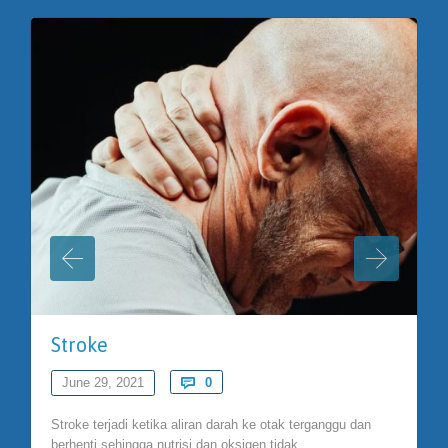
Stroke
Comments
June 29, 2021

0
Stroke terjadi ketika aliran darah ke otak terganggu dan
berhenti sehingga nutrisi dan oksigen tidak…