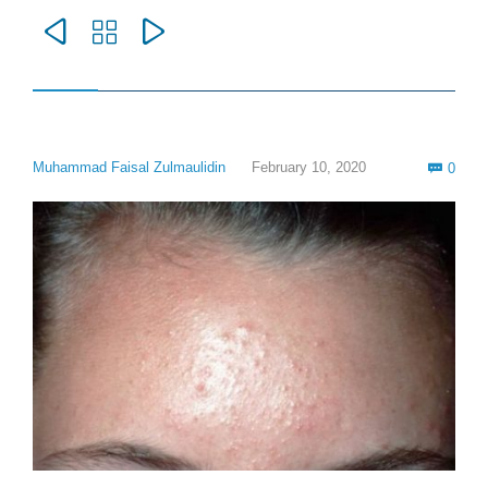



Com
Muhammad Faisal Zulmaulidin
February 10, 2020
0
