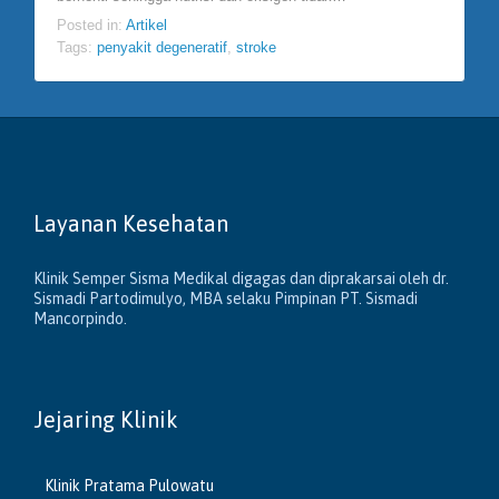
Posted in:
Artikel
Tags:
penyakit degeneratif
,
stroke
Layanan Kesehatan
Klinik Semper Sisma Medikal digagas dan diprakarsai oleh dr.
Sismadi Partodimulyo, MBA selaku Pimpinan PT. Sismadi
Mancorpindo.
Jejaring Klinik
Klinik Pratama Pulowatu