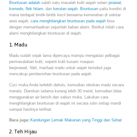
Bruntusan adalah
salah satu masalah kulit wajah selain
jerawat
,
komedo
,
flek hitam
, dan
kerutan wajah
.
Bruntusan
yaitu kondisi di
mana terdapat bintik-bintik kecil berwarna kemerahan di sekitar
area wajah,
cara menghilangkan bruntusan pada wajah
bisa
dengan memanfaatkan sejumlah bahan alami. Berikut inilah cara
alami menghilangkan bruntusan di wajah.
1. Madu
Madu sudah sejak lama dipercaya mampu mengatasi pelbagai
permasalahan kulit, seperti kulit kusam maupun
berjerawat.
Nah,
manfaat madu untuk wajah tersebut juga
mencakup pembersihan bruntusan pada wajah.
Cuci muka Anda terlebih dahulu, kemudian oleskan madu secara
merata. Diamkan selama kurang lebih 30 menit, kemudian bilas
menggunakan air bersih dan sabun muka. Lakukan cara
menghilangkan bruntusan di wajah ini secara rutin setiap mandi
sampai hasilnya terlihat.
Baca juga:
Kandungan Lemak Makanan yang Tinggi dan Sehat
2. Teh Hijau