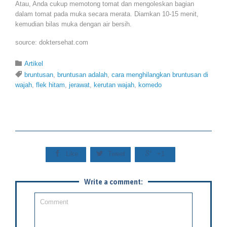
Atau, Anda cukup memotong tomat dan mengoleskan bagian
dalam tomat pada muka secara merata. Diamkan 10-15 menit,
kemudian bilas muka dengan air bersih.
source: doktersehat.com
Category

Artikel
Tags

bruntusan
,
bruntusan adalah
,
cara menghilangkan bruntusan di
wajah
,
flek hitam
,
jerawat
,
kerutan wajah
,
komedo



Like
Tweet
+1
Write a comment: